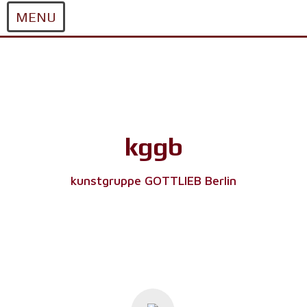
MENU
Skip
to
content
kggb
kunstgruppe GOTTLIEB Berlin