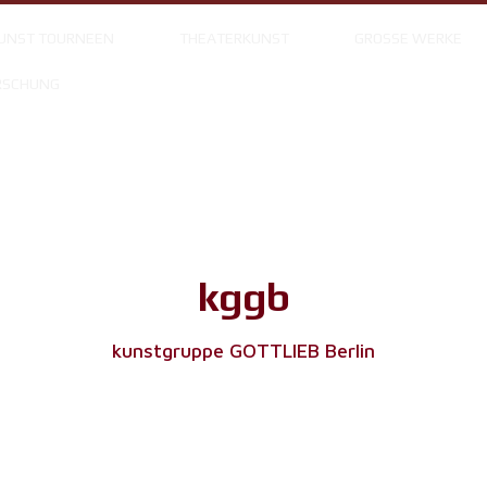
UNST TOURNEEN
THEATERKUNST
GROSSE WERKE
RSCHUNG
kggb
kunstgruppe GOTTLIEB Berlin