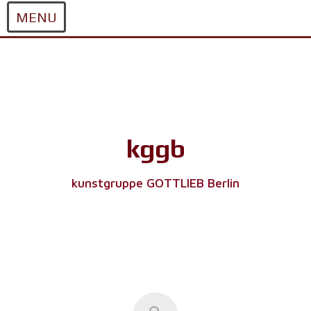
MENU
Skip
to
content
kggb
kunstgruppe GOTTLIEB Berlin