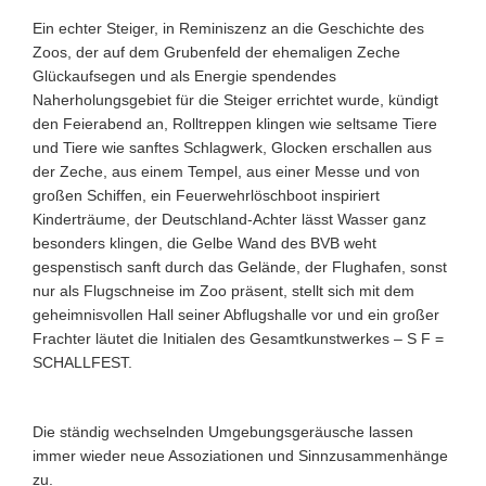
Ein echter Steiger, in Reminiszenz an die Geschichte des
Zoos, der auf
dem Grubenfeld der ehemaligen Zeche
Glückaufsegen und als Energie
spendendes
Naherholungsgebiet für die Steiger errichtet wurde, kündigt
den Feierabend an, Rolltreppen klingen wie seltsame Tiere
und Tiere
wie sanftes Schlagwerk, Glocken erschallen aus
der Zeche, aus einem
Tempel, aus einer Messe und von
großen Schiffen, ein Feuerwehrlöschboot
inspiriert
Kinderträume, der Deutschland-Achter lässt Wasser ganz
besonders klingen, die Gelbe Wand des BVB weht
gespenstisch sanft
durch das Gelände, der Flughafen, sonst
nur als Flugschneise im Zoo präsent,
stellt sich mit dem
geheimnisvollen Hall seiner Abflugshalle vor und ein
großer
Frachter läutet die Initialen des Gesamtkunstwerkes – S F =
SCHALLFEST.
Die ständig wechselnden Umgebungsgeräusche lassen
immer wieder neue
Assoziationen und Sinnzusammenhänge
zu.