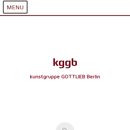
MENU
Skip
to
content
kggb
kunstgruppe GOTTLIEB Berlin