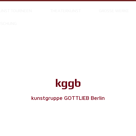
UNST TOURNEEN
THEATERKUNST
GROSSE WERKE
RSCHUNG
kggb
kunstgruppe GOTTLIEB Berlin